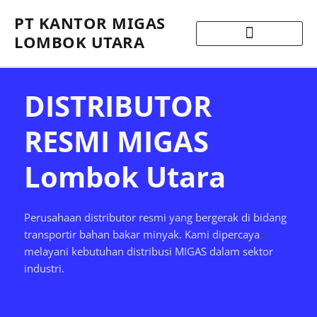
PT KANTOR MIGAS
LOMBOK UTARA
DISTRIBUTOR
RESMI MIGAS
Lombok Utara
Perusahaan distributor resmi yang bergerak di bidang
transportir bahan bakar minyak. Kami dipercaya
melayani kebutuhan distribusi MIGAS dalam sektor
industri.