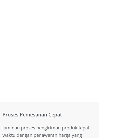
Proses Pemesanan Cepat
Proses Pemesanan Cepat
Jaminan proses pengiriman produk tepat
Jaminan proses pengiriman produk tepat
waktu dengan penawaran harga yang
waktu dengan penawaran harga yang