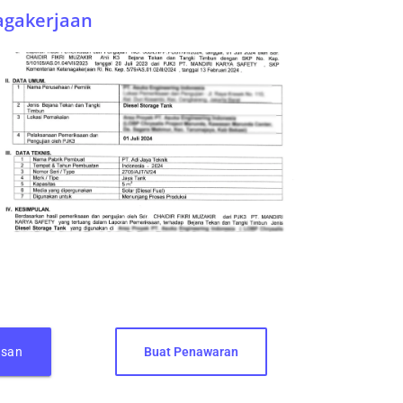
nagakerjaan
esan
Buat Penawaran